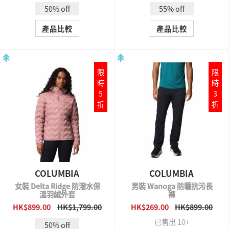
50% off
55% off
產品比較
產品比較
限
限
時
時
5
3
折
折
COLUMBIA
COLUMBIA
女裝 Delta Ridge 防潑水保
男裝 Wanoga 防曬抗污長
溫羽絨外套
褲
HK$899.00
HK$1,799.00
HK$269.00
HK$899.00
QUICK VIEW
QUICK VIEW
已售出 10+
50% off