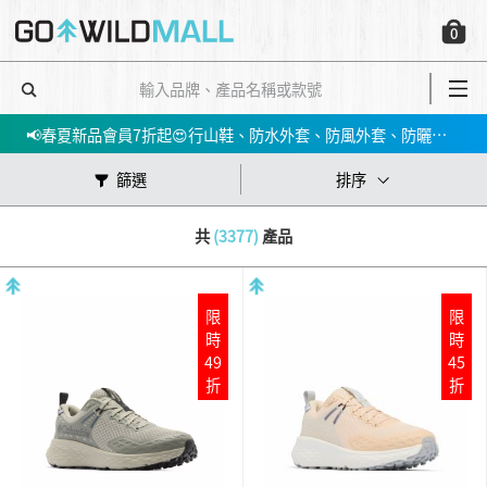
0
會員消費$100即賺$1GO DOLLAR ，下次購物當！錢！洗！
📢春夏新品會員7折起😍行山鞋、防水外套、防風外套、防曬上衣等！➡️立即買
✅立即註冊，即享$200迎新折扣優惠!
篩選
排序
【📣網店優惠】指定產品低至5件；買3件再85折 ‼️🛍➡️立即買
共
(3377)
產品
會員消費$100即賺$1GO DOLLAR ，下次購物當！錢！洗！
📢春夏新品會員7折起😍行山鞋、防水外套、防風外套、防曬上衣等！➡️立即買
限
限
時
時
49
45
折
折