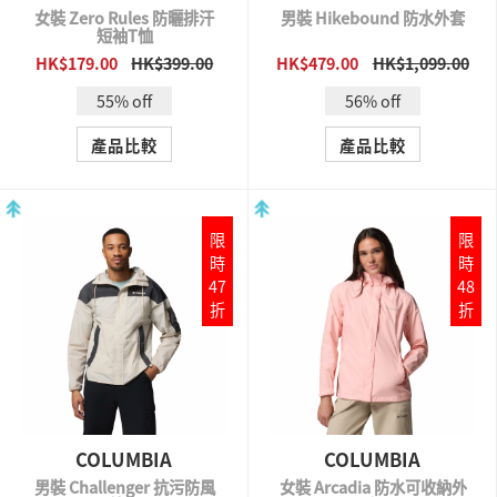
女裝 Zero Rules 防曬排汗
男裝 Hikebound 防水外套
短袖T恤
HK$179.00
HK$399.00
HK$479.00
HK$1,099.00
QUICK VIEW
QUICK VIEW
55% off
56% off
產品比較
產品比較
限
限
時
時
47
48
折
折
COLUMBIA
COLUMBIA
男裝 Challenger 抗污防風
女裝 Arcadia 防水可收納外