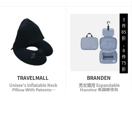
3
件
85
折
,
8
件
75
折
TRAVELMALL
BRANDEN
Unisex's Inflatable Neck
男女通用 Expandable
Pillow With Patented
Hanging 多袋梳洗包
Pump And Foldable
HK$298.00
HK$262.00
QUICK VIEW
QUICK VIEW
Hood
每次最多比較4款產品:
產品比較
產品比較