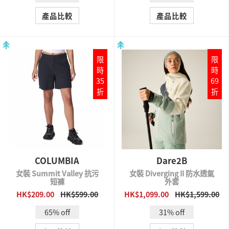
產品比較
產品比較
限
限
時
時
35
69
折
折
COLUMBIA
Dare2B
女裝 Summit Valley 抗污
女裝 Diverging II 防水透氣
短褲
外套
HK$209.00
HK$599.00
HK$1,099.00
HK$1,599.00
QUICK VIEW
QUICK VIEW
65% off
31% off