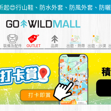
7折起😍行山鞋、防水外套、防風外套、防曬
7折；⚡買滿 3件再享額外9折⚡買滿 8件再
✅立即註冊，即享$200迎新折扣優惠!
100即賺 $1 GO DOLLAR ，下次購物
裝備及配件
OUTLET
品牌
出遊．熱帶
出遊．沙漠
7折起😍行山鞋、防水外套、防風外套、防曬