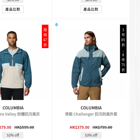
產品比較
產品比較
限
3
時
件
47
85
折
折
,
8
件
75
折
COLUMBIA
COLUMBIA
ire Valley 防曬抗污風衣
男裝 Challenger 抗污防風外套
QUICK VIEW
QUICK VIEW
279.00
HK$599.00
HK$379.00
HK$799.00
53% off
53% off