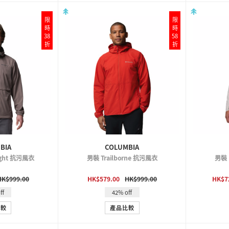
限
限
時
時
38
58
折
折
BIA
COLUMBIA
ight 抗污風衣
男裝 Trailborne 抗污風衣
男裝 
VIEW
QUICK VIEW
HK$999.00
HK$579.00
HK$999.00
HK$7
ff
42% off
比較
產品比較