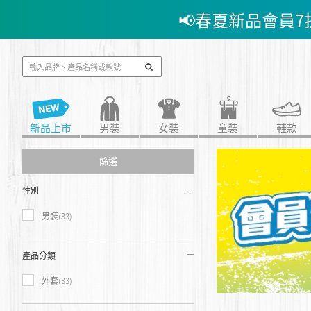
📢春夏新品會員
【📣網店優惠】指定產品低至
會員消費$
新品上市
男裝
女裝
童裝
鞋款
篩選
📢春夏新品會員
性別
男裝
(33)
產品分類
外套
(33)