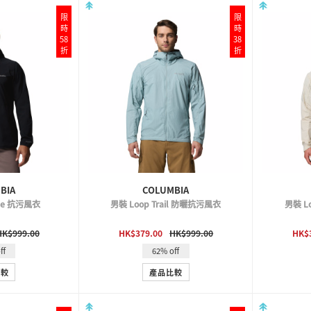
限
限
時
時
58
38
折
折
BIA
COLUMBIA
rne 抗污風衣
男裝 Loop Trail 防曬抗污風衣
男裝 L
VIEW
QUICK VIEW
HK$999.00
HK$379.00
HK$999.00
HK$
ff
62% off
比較
產品比較