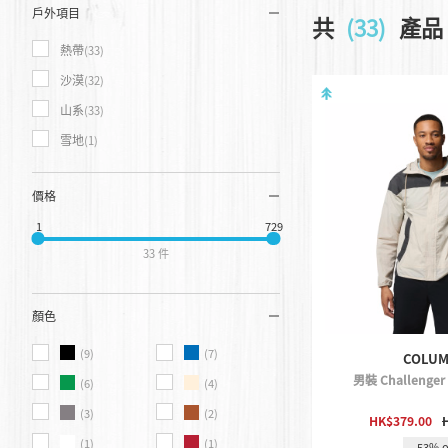
戶外項目
共
(33)
產品
熱帶
(33)
沙漠
(32)
山系
(33)
雪地
(1)
價格
1
729
33 件
顏色
(9)
(7)
COLUM
男裝 Challeng
(6)
(4)
QUICK 
(3)
(2)
HK$379.00
(1)
(1)
53% o