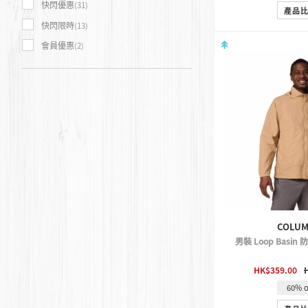
快閃優惠
(31)
產品
快閃限時
(13)
會員優惠
(2)
COLUM
男裝 Loop Basi
QUICK 
HK$359.00
60% o