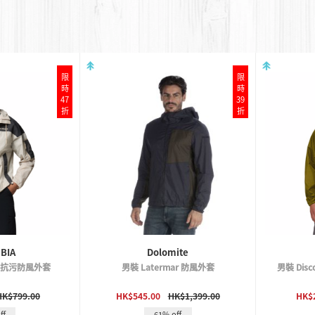
限
限
時
時
47
39
折
折
BIA
Dolomite
er 抗污防風外套
男裝 Latermar 防風外套
男裝 Dis
VIEW
QUICK VIEW
HK$799.00
HK$545.00
HK$1,399.00
HK$
ff
61% off