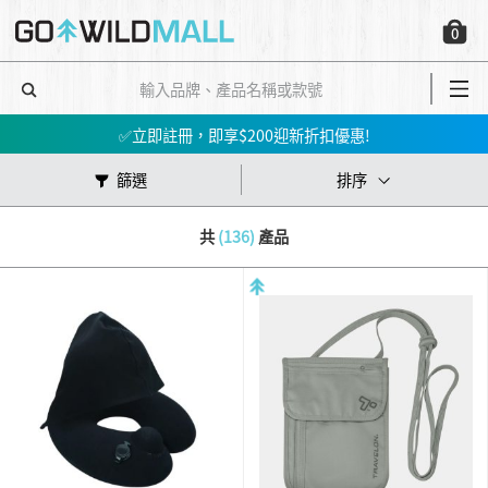
會員消費$100即賺$1GO DOLLAR ，下次購物當！錢！洗！
0
📢春夏新品會員7折起😍行山鞋、防水外套、防風外套、防曬上衣等！➡️立即買
✅立即註冊，即享$200迎新折扣優惠!
【📣網店優惠】指定產品低至5件；買3件再85折 ‼️🛍➡️立即買
會員消費$100即賺$1GO DOLLAR ，下次購物當！錢！洗！
篩選
排序
📢春夏新品會員7折起😍行山鞋、防水外套、防風外套、防曬上衣等！➡️立即買
共
(136)
產品