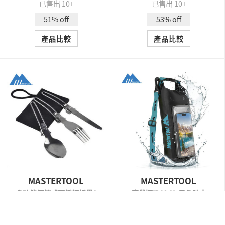
已售出 10+
已售出 10+
51% off
53% off
產品比較
產品比較
MASTERTOOL
MASTERTOOL
多功能便攜式不銹鋼折疊3
專業版IP68 3L 黑色防水
件套餐具（刀勺叉各1pc)，
袋，手機防水袋，證件防水
每次最多比較4款產品:
戶外野營野餐用具，旅行餐
袋 漂流，划艇，游泳專用
HK$32.00
HK$60.00
HK$79.00
HK$128.00
QUICK VIEW
QUICK VIEW
具套裝
袋，超輕沙灘包，防水包