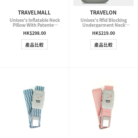
TRAVELMALL
TRAVELON
Unisex's Inflatable Neck
Unisex's Rfid Blocking
Pillow With Patented
Undergarment Neck
Pump And Foldable
Pouch
HK$298.00
HK$219.00
QUICK VIEW
QUICK VIEW
Hood
產品比較
產品比較