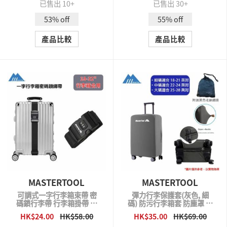
已售出 10+
已售出 30+
53% off
55% off
產品比較
產品比較
MASTERTOOL
MASTERTOOL
可調式一字行李箱束帶 密
彈力行李保護套(灰色, 細
碼鎖行李帶 行李箱掛帶 行
碼) 防污行李箱套 防塵罩 行
李帶 行李綁帶 行李綑綁帶
李箱保護套
HK$24.00
HK$58.00
HK$35.00
HK$69.00
QUICK VIEW
QUICK VIEW
行李掛帶 打包繩