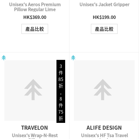
Unisex's Aeros Premium
Unisex's Jacket Gripper
Pillow Regular Lime
HK$369.00
HK$199.00
QUICK VIEW
QUICK VIEW
產品比較
產品比較
3
件
85
折
,
8
件
75
折
TRAVELON
ALIFE DESIGN
Unisex's Wrap-N-Rest
Unisex's HF Tsa Travel