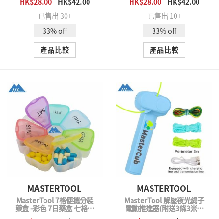
HK$28.00
HK$42.00
HK$28.00
HK$42.00
QUICK VIEW
QUICK VIEW
已售出 30+
已售出 10+
33% off
33% off
產品比較
產品比較
MASTERTOOL
MASTERTOOL
MasterTool 7格便攜分裝
MasterTool 解壓夜光繩子
藥盒 -彩色 7日藥盒 七格星
電動推進器(附送3條3米長
期藥盒
繩子) 繩子推進器