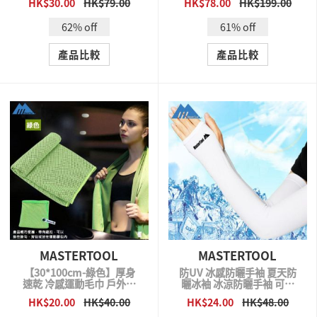
HK$30.00
HK$79.00
HK$78.00
HK$199.00
QUICK VIEW
QUICK VIEW
62% off
61% off
產品比較
產品比較
MASTERTOOL
MASTERTOOL
【30*100cm-綠色】厚身
防UV 冰感防曬手袖 夏天防
速乾 冷感運動毛巾 戶外消
曬冰袖 冰涼防曬手袖 可於
暑降溫毛巾 快速冷卻毛巾
戶外使用 白色
HK$20.00
HK$40.00
HK$24.00
HK$48.00
QUICK VIEW
QUICK VIEW
纖維透氣毛巾