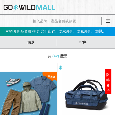
✅立即註冊，即享$200迎新折扣優惠!
0
【📣網店優惠】指定產品低至5件；買3件再85折 ‼️🛍➡️立即買
會員消費$100即賺$1GO DOLLAR ，下次購物當！錢！洗！
📢春夏新品會員7折起😍行山鞋、防水外套、防風外套、防曬上衣等！➡️立即買
篩選
排序
共
(42)
產品
限
時
6
折