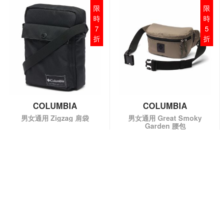
限
限
時
時
7
5
折
折
COLUMBIA
COLUMBIA
男女通用 Zigzag 肩袋
男女通用 Great Smoky
Garden 腰包
HK$209.00
HK$299.00
HK$149.00
HK$299.00
QUICK VIEW
QUICK VIEW
每次最多比較4款產品:
30% off
50% off
產品比較
產品比較
限
限