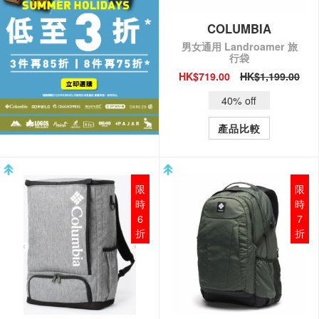
COLUMBIA
男女通用 Landroamer 旅
行袋
HK$719.00
HK$1,199.00
QUICK VIEW
40% off
產品比較
限
限
時
時
6
7
折
折