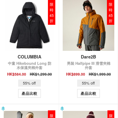
限
限
時
時
45
45
折
折
COLUMBIA
Dare2B
中童 Hikebound Long 防
男裝 Halfpipe III 滑雪夾棉
水保溫夾棉外套
外套
HK$584.00
HK$1,299.00
HK$899.00
HK$1,999.00
QUICK VIEW
QUICK VIEW
55% off
55% off
產品比較
產品比較
限
限