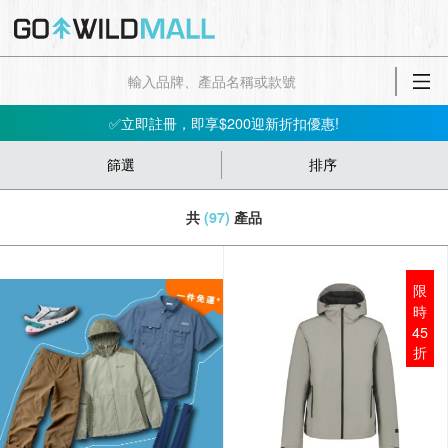
0
會員消費$100即賺$1GO DOLLAR ，下次購物當！錢！洗！
📢春夏新品會員7折起😍行山鞋、防水外套、防風外套、防曬上衣等！➡️立即買
✅立即註冊，即享$200迎新折扣優惠!
【📣網店優惠】指定產品低至5件；買3件再85折 ‼️🛍➡️立即買
篩選
排序
會員消費$100即賺$1GO DOLLAR ，下次購物當！錢！洗！
共
(97)
產品
📢春夏新品會員7折起😍行山鞋、防水外套、防風外套、防曬上衣等！➡️立即買
限
時
45
折