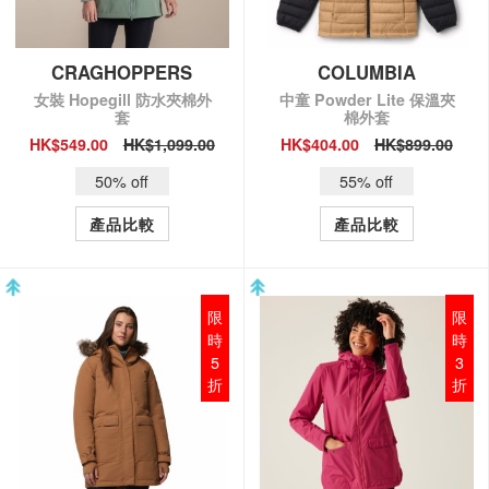
CRAGHOPPERS
COLUMBIA
女裝 Hopegill 防水夾棉外
中童 Powder Lite 保溫夾
套
棉外套
HK$549.00
HK$1,099.00
HK$404.00
HK$899.00
QUICK VIEW
QUICK VIEW
50% off
55% off
產品比較
產品比較
限
限
時
時
5
3
折
折