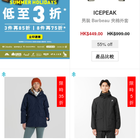
ICEPEAK
男裝 Barbeau 夾棉外套
HK$449.00
HK$999.00
QUICK VIEW
55% off
產品比較
限
限
時
時
35
5
折
折