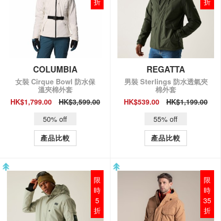
折
折
COLUMBIA
REGATTA
女裝 Cirque Bowl 防水保
男裝 Sterlings 防水透氣夾
溫夾棉外套
棉外套
HK$1,799.00
HK$3,599.00
HK$539.00
HK$1,199.00
QUICK VIEW
QUICK VIEW
50% off
55% off
產品比較
產品比較
限
限
時
時
5
35
折
折