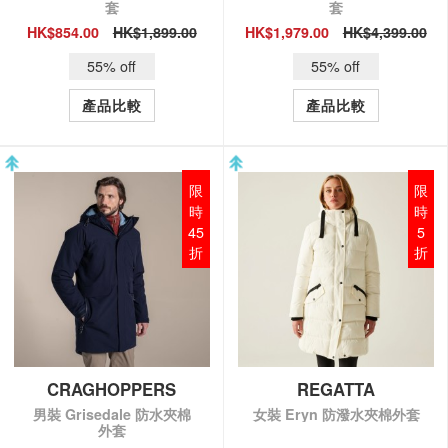
套
套
HK$854.00
HK$1,899.00
HK$1,979.00
HK$4,399.00
QUICK VIEW
QUICK VIEW
55% off
55% off
產品比較
產品比較
限
限
時
時
45
5
折
折
CRAGHOPPERS
REGATTA
男裝 Grisedale 防水夾棉
女裝 Eryn 防潑水夾棉外套
外套