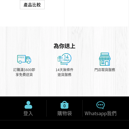
產品比較
為你送上
訂購滿$600即
14天無條件
門店取貨服務
享免費送貨
退貨服務
0
登入
購物袋
Whatsapp我們