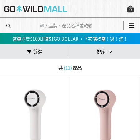
📢春夏新品會員7折起😍行山鞋、防水外套、防風外套、防曬上衣等！➡️立即買
0
✅立即註冊，即享$200迎新折扣優惠!
【📣網店優惠】指定產品低至5件；買3件再85折 ‼️🛍➡️立即買
會員消費$100即賺$1GO DOLLAR ，下次購物當！錢！洗！
📢春夏新品會員7折起😍行山鞋、防水外套、防風外套、防曬上衣等！➡️立即買
篩選
排序
共
(11)
產品