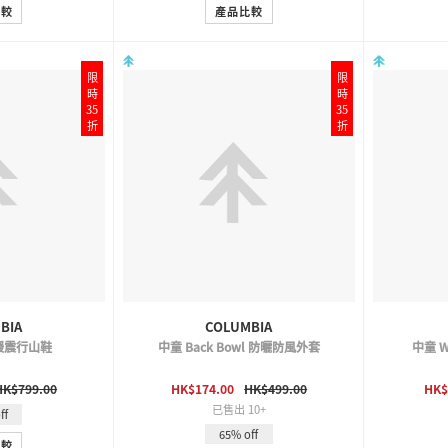
比較
產品比較
限
限
時
時
35
35
折
折
BIA
COLUMBIA
 緩震行山鞋
中童 Back Bowl 防曬防風外套
中童 Wh
VIEW
QUICK VIEW
HK$799.00
HK$174.00
HK$499.00
HK$
已售出 10+
ff
65% off
比較