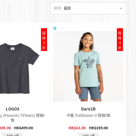
排序:
最新
限
限
時
時
5
4
折
折
LOGOS
Dare2B
 (Peanuts 75Years) 短袖t
中童 Trailblazer II 短袖t恤
恤
QUICK VIEW
QUICK VIEW
249.00
HK$499.00
HK$63.00
HK$159.00
50% off
60% off