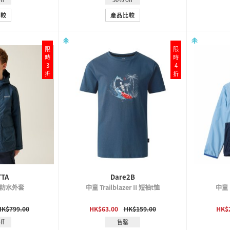
比較
產品比較
限
限
時
時
3
4
折
折
TTA
Dare2B
e 防水外套
中童 Trailblazer II 短袖t恤
中童 
VIEW
QUICK VIEW
HK$799.00
HK$63.00
HK$159.00
HK$
ff
售罄