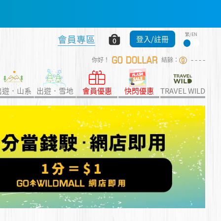
繁/EN
會員專區
當！錢！洗！
登入/註冊
0
- - - -
你好！
結餘：
上衣等！➡️立即買
出遊．山系
出遊．雪地
會員優惠
快閃優惠
TRAVEL WILD