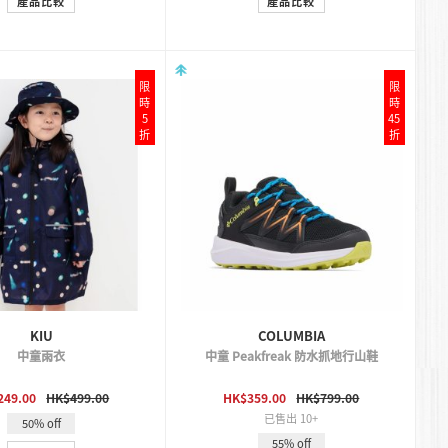
產品比較
產品比較
限
限
時
時
5
45
折
折
KIU
COLUMBIA
中童雨衣
中童 Peakfreak 防水抓地行山鞋
QUICK VIEW
QUICK VIEW
249.00
HK$499.00
HK$359.00
HK$799.00
已售出 10+
50% off
55% off