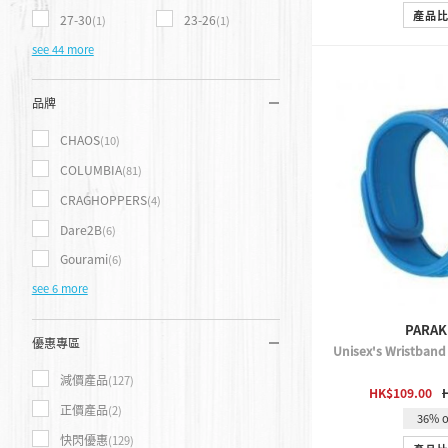
產品
27-30
23-26
(1)
(1)
see 44 more
品牌
CHAOS
(10)
COLUMBIA
(81)
CRAGHOPPERS
(4)
Dare2B
(6)
Gourami
(6)
see 6 more
PARAK
優惠專區
Unisex's Wristband
QUICK 
減價產品
(127)
HK$109.00
正價產品
(2)
36% o
快閃優惠
(129)