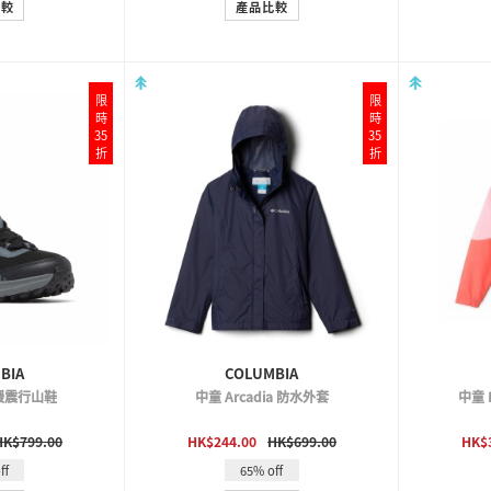
比較
產品比較
限
限
時
時
35
35
折
折
BIA
COLUMBIA
 緩震行山鞋
中童 Arcadia 防水外套
中童 
VIEW
QUICK VIEW
HK$799.00
HK$244.00
HK$699.00
HK$
ff
65% off