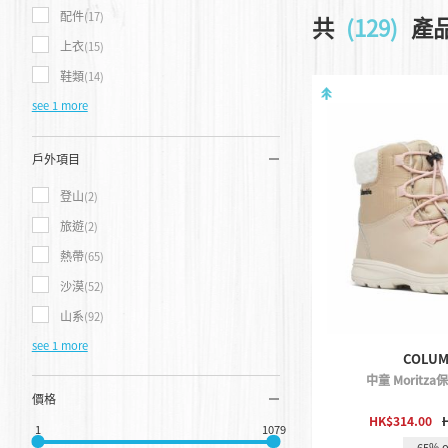
配件
(17)
共
(129)
產
上衣
(15)
鞋類
(14)
see 1 more
戶外項目
登山
(2)
旅遊
(2)
熱帶
(65)
沙漠
(52)
山系
(92)
see 1 more
COLUM
中童 Moritz
價格
QUICK 
HK$314.00
1
1079
65% o