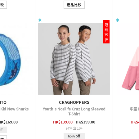
比較
產品比較
限
時
35
折
ITO
CRAGHOPPERS
 Kid New Sharks
Youth's Nosilife Cruz Long Sleeved
中童 
T-Shirt
VIEW
QUICK VIEW
HK$169.00
HK$139.00
HK$399.00
HK$
已售出 10+
ff
65% off