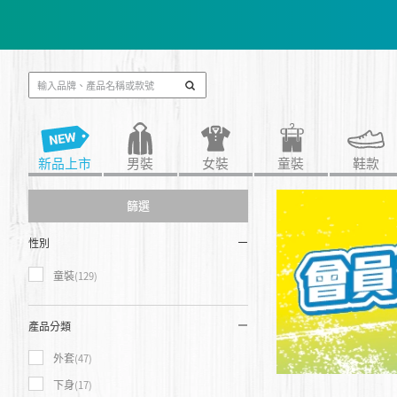
會員消費$
📢春夏新品會員
新品上市
男裝
女裝
童裝
鞋款
篩選
性別
童裝
(129)
產品分類
外套
(47)
下身
(17)