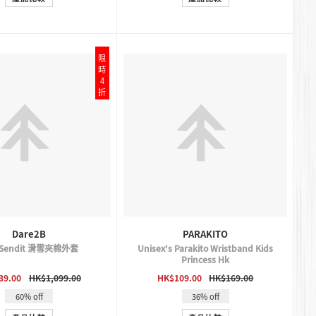
限
時
4
折
Dare2B
PARAKITO
Sendit 滑雪夾棉外套
Unisex's Parakito Wristband Kids
Princess Hk
QUICK VIEW
QUICK VIEW
39.00
HK$1,099.00
HK$109.00
HK$169.00
60% off
36% off