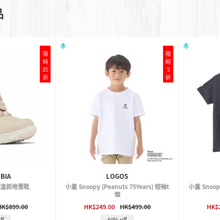
品
限
限
時
時
35
5
折
折
BIA
LOGOS
a保溫抓地雪靴
小童 Snoopy (Peanuts 75Years) 短袖t
小童 Snoopy
恤
VIEW
QUICK VIEW
HK$899.00
HK$249.00
HK$499.00
HK$
ff
50% off