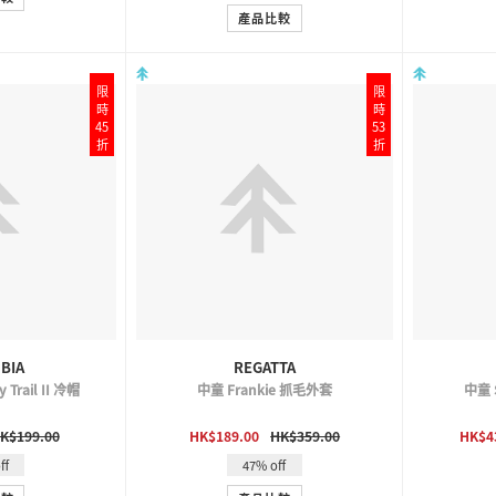
產品比較
限
限
時
時
45
53
折
折
BIA
REGATTA
 Trail II 冷帽
中童 Frankie 抓毛外套
中童 
VIEW
QUICK VIEW
K$199.00
HK$189.00
HK$359.00
HK$4
ff
47% off