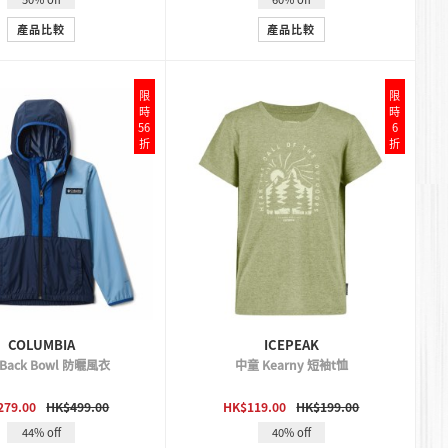
產品比較
產品比較
限
限
時
時
56
6
折
折
COLUMBIA
ICEPEAK
Back Bowl 防曬風衣
中童 Kearny 短袖t恤
QUICK VIEW
QUICK VIEW
279.00
HK$499.00
HK$119.00
HK$199.00
44% off
40% off