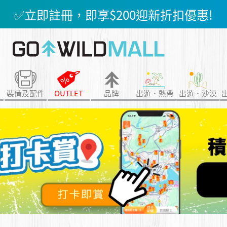
✅立即註冊，即享$200迎新折扣優惠!
100即賺 $1 GO DOLLAR ，下次購物
7折起😍行山鞋、防水外套、防風外套、防曬
裝備及配件
OUTLET
品牌
出遊．熱帶
出遊．沙漠