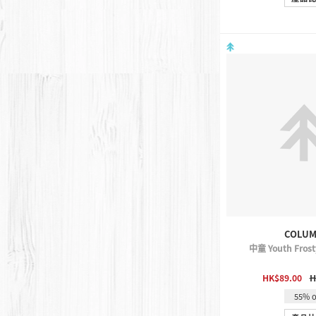
COLUM
中童 Youth Frosty
QUICK 
HK$89.00
H
55% o