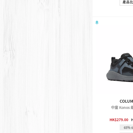
產品
COLUM
中童 Konos
QUICK 
HK$279.00
65% o