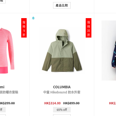
比較
產品比較
限
限
時
時
9
35
折
折
ami
COLUMBIA
e 女孩防曬衣套裝
中童 Hikebound 防水外套
VIEW
QUICK VIEW
HK$299.00
HK$314.00
HK$899.00
HK$
ff
65% off