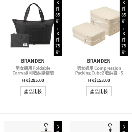
3
3
件
件
85
85
折
折
,
,
8
8
件
件
75
75
折
折
BRANDEN
BRANDEN
男女通用 Foldable
男女通用 Compression
Carryall 可收納購物袋
Packing Cube2 收納袋 - S
HK$295.00
HK$153.00
QUICK VIEW
QUICK VIEW
產品比較
產品比較
3
3