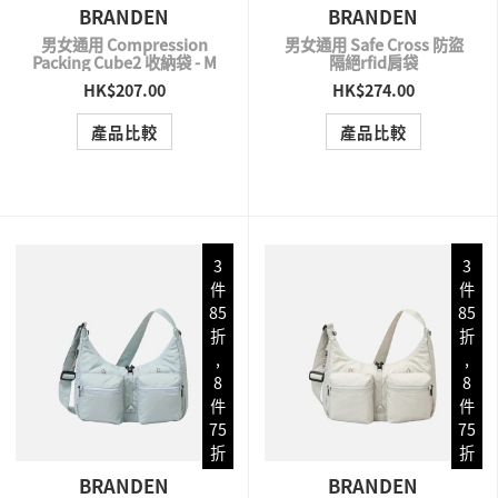
BRANDEN
BRANDEN
男女通用 Compression
男女通用 Safe Cross 防盜
Packing Cube2 收納袋 - M
隔絕rfid肩袋
HK$207.00
HK$274.00
QUICK VIEW
QUICK VIEW
產品比較
產品比較
3
3
件
件
85
85
折
折
,
,
8
8
件
件
75
75
折
折
BRANDEN
BRANDEN