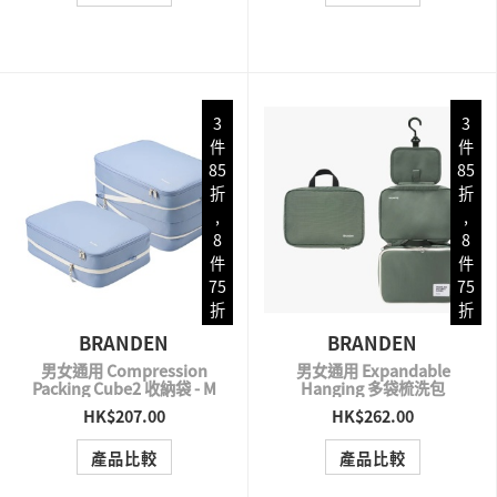
3
3
件
件
85
85
折
折
,
,
8
8
件
件
75
75
折
折
BRANDEN
BRANDEN
男女通用 Compression
男女通用 Expandable
Packing Cube2 收納袋 - M
Hanging 多袋梳洗包
HK$207.00
HK$262.00
QUICK VIEW
QUICK VIEW
產品比較
產品比較