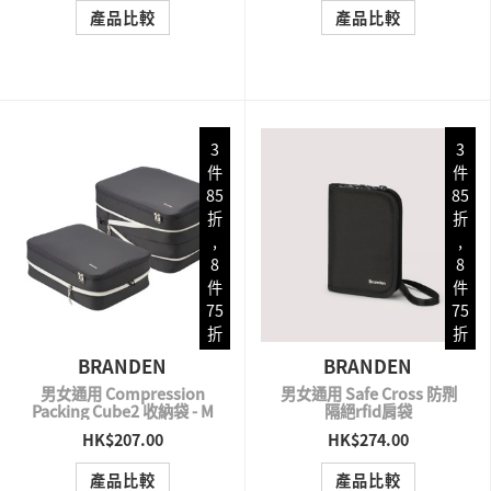
產品比較
產品比較
3
3
件
件
85
85
折
折
,
,
8
8
件
件
75
75
折
折
BRANDEN
BRANDEN
男女通用 Compression
男女通用 Safe Cross 防𠝹
Packing Cube2 收納袋 - M
隔絕rfid肩袋
HK$207.00
HK$274.00
QUICK VIEW
QUICK VIEW
產品比較
產品比較