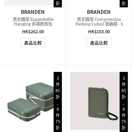
折
折
BRANDEN
BRANDEN
男女通用 Expandable
男女通用 Compression
Hanging 多袋梳洗包
Packing Cube2 收納袋 - S
HK$262.00
HK$153.00
QUICK VIEW
QUICK VIEW
產品比較
產品比較
3
3
件
件
85
85
折
折
,
,
8
8
件
件
75
75
折
折