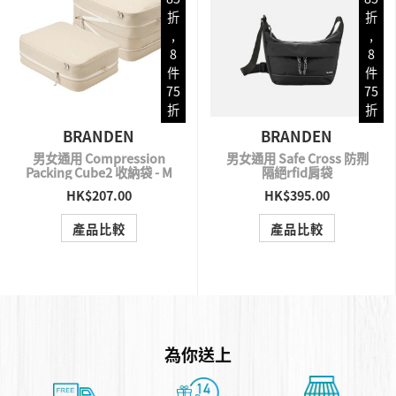
折
折
,
,
8
8
件
件
75
75
折
折
BRANDEN
BRANDEN
男女通用 Compression
男女通用 Safe Cross 防𠝹
Packing Cube2 收納袋 - M
隔絕rfid肩袋
HK$207.00
HK$395.00
QUICK VIEW
QUICK VIEW
產品比較
產品比較
為你送上