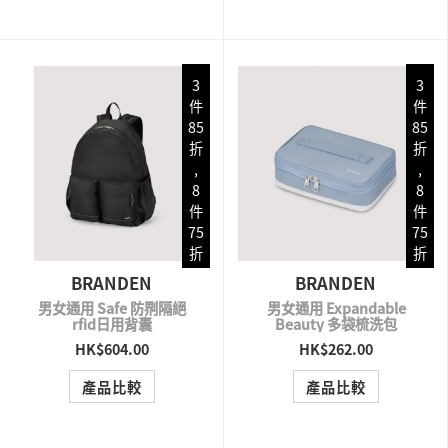
3
3
件
件
85
85
折
折
,
,
8
8
件
件
75
75
折
折
BRANDEN
BRANDEN
男女通用 Safe 防𠝹隔絕
男女通用 Expandable
rfid日用背囊
Beauty 多袋梳洗包
HK$604.00
HK$262.00
QUICK VIEW
QUICK VIEW
產品比較
產品比較