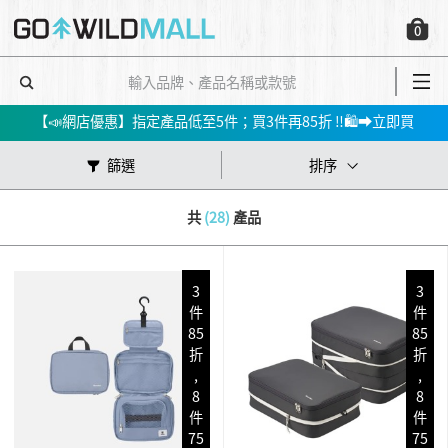
會員消費$100即賺$1GO DOLLAR ，下次購物當！錢！洗！
0
📢春夏新品會員7折起😍行山鞋、防水外套、防風外套、防曬上衣等！➡️立即買
✅立即註冊，即享$200迎新折扣優惠!
【📣網店優惠】指定產品低至5件；買3件再85折 ‼️🛍➡️立即買
會員消費$100即賺$1GO DOLLAR ，下次購物當！錢！洗！
篩選
排序
📢春夏新品會員7折起😍行山鞋、防水外套、防風外套、防曬上衣等！➡️立即買
共
(28)
產品
3
3
件
件
85
85
折
折
,
,
8
8
件
件
75
75