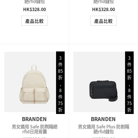
絕rfid錢包
絕rfid錢包
HK$328.00
HK$328.00
QUICK VIEW
QUICK VIEW
產品比較
產品比較
3
3
件
件
85
85
折
折
,
,
8
8
件
件
75
75
折
折
BRANDEN
BRANDEN
男女通用 Safe 防𠝹隔絕
男女通用 Safe Plus 防割隔
rfid日用背囊
絕rfid錢包