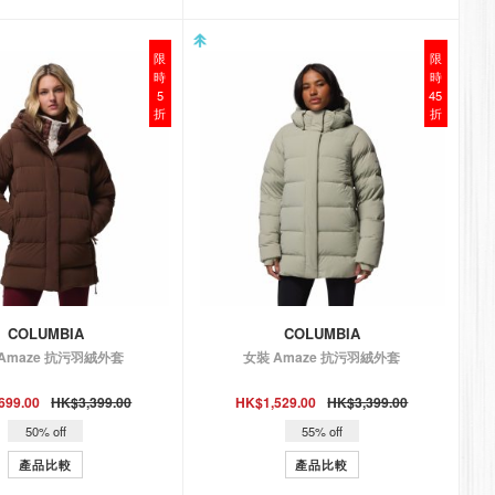
限
限
時
時
5
45
折
折
COLUMBIA
COLUMBIA
Amaze 抗污羽絨外套
女裝 Amaze 抗污羽絨外套
QUICK VIEW
QUICK VIEW
699.00
HK$3,399.00
HK$1,529.00
HK$3,399.00
50% off
55% off
產品比較
產品比較