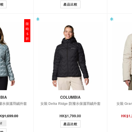
比較
產品比較
限
時
5
折
BIA
COLUMBIA
e 防潑水保溫羽絨外套
女裝 Delta Ridge 防潑水保溫羽絨外套
女裝 Gra
VIEW
QUICK VIEW
K$1,699.00
HK$1,799.00
HK$1,
ff
產品比較