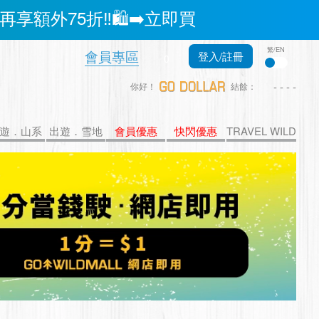
繁/EN
當！錢！洗！
會員專區
登入/註冊
0
- - - -
你好！
結餘：
上衣等！➡️立即買
遊．山系
出遊．雪地
會員優惠
快閃優惠
TRAVEL WILD