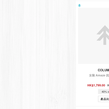
COLUM
女裝 Amaze
QUICK 
HK$1,799.00
40% o
產品