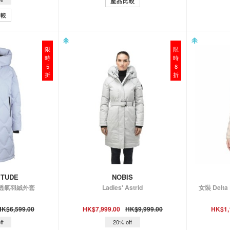
產品比較
比較
限
限
時
時
5
8
折
折
ITUDE
NOBIS
水透氣羽絨外套
Ladies' Astrid
女裝 Delt
VIEW
QUICK VIEW
HK$6,599.00
HK$7,999.00
HK$9,999.00
HK$1,
ff
20% off