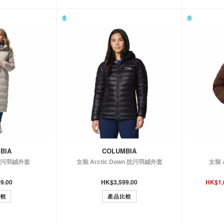
BIA
COLUMBIA
 抗污羽絨外套
女裝 Arctic Down 抗污羽絨外套
女裝 
VIEW
QUICK VIEW
9.00
HK$3,599.00
HK$1,
比較
產品比較