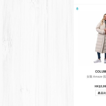
COLUM
女裝 Amaze
QUICK 
HK$3,99
產品