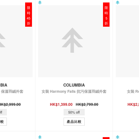
限
限
時
時
45
5
折
折
BIA
COLUMBIA
eak 保溫羽絨外套
女裝 Harmony Falls 抗污保溫羽絨外套
女裝 Ro
VIEW
QUICK VIEW
HK$2,999.00
HK$1,399.00
HK$2,799.00
HK$2,
ff
50% off
比較
產品比較