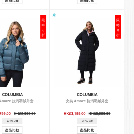
產品比較
產品比較
限
限
時
時
6
8
折
折
COLUMBIA
COLUMBIA
Amaze 抗污羽絨外套
女裝 Amaze 抗污羽絨外套
QUICK VIEW
QUICK VIEW
799.00
HK$2,999.00
HK$3,199.00
HK$3,999.00
40% off
20% off
產品比較
產品比較