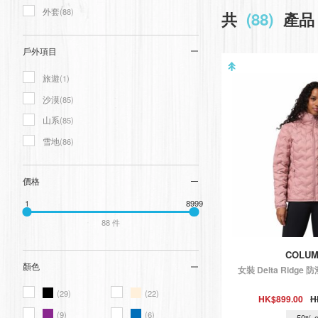
外套
(88)
共
(88)
產品
戶外項目
旅遊
(1)
沙漠
(85)
山系
(85)
雪地
(86)
價格
1
8999
88 件
COLUM
顏色
女裝 Delta Ridg
QUICK 
(29)
(22)
HK$899.00
H
(9)
(6)
50% o