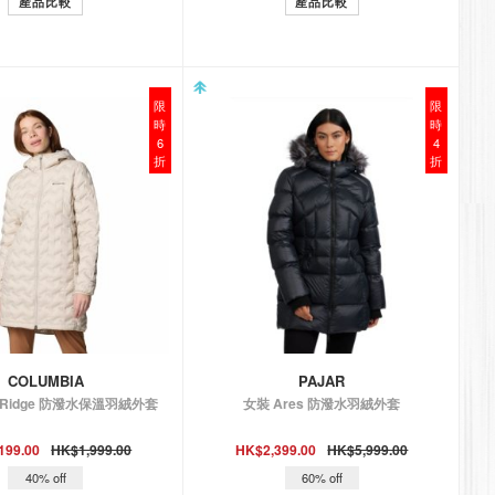
產品比較
產品比較
限
限
時
時
6
4
折
折
COLUMBIA
PAJAR
a Ridge 防潑水保溫羽絨外套
女裝 Ares 防潑水羽絨外套
QUICK VIEW
QUICK VIEW
199.00
HK$1,999.00
HK$2,399.00
HK$5,999.00
40% off
60% off