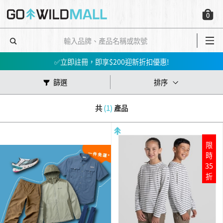
0
會員消費$100即賺$1GO DOLLAR ，下次購物當！錢！洗！
📢春夏新品會員7折起😍行山鞋、防水外套、防風外套、防曬上衣等！➡️立即買
✅立即註冊，即享$200迎新折扣優惠!
【📣網店優惠】指定產品低至5件；買3件再85折 ‼️🛍➡️立即買
篩選
排序
會員消費$100即賺$1GO DOLLAR ，下次購物當！錢！洗！
共
(1)
產品
📢春夏新品會員7折起😍行山鞋、防水外套、防風外套、防曬上衣等！➡️立即買
限
時
35
折