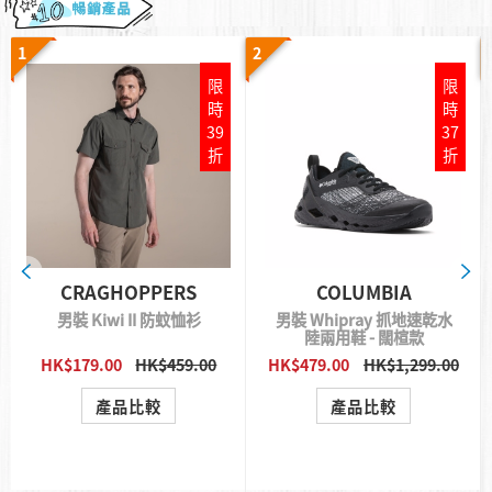
1
2
限
限
時
時
39
37
折
折
CRAGHOPPERS
COLUMBIA
男裝 Kiwi II 防蚊恤衫
男裝 Whipray 抓地速乾水
陸兩用鞋 - 闊楦款
HK$179.00
HK$459.00
HK$479.00
HK$1,299.00
QUICK VIEW
QUICK VIEW
產品比較
產品比較