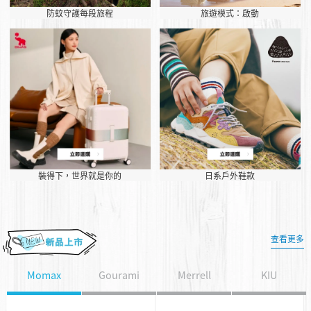
防蚊守護每段旅程
旅遊模式：啟動
裝得下，世界就是你的
日系戶外鞋款
查看更多
Momax
Gourami
Merrell
KIU