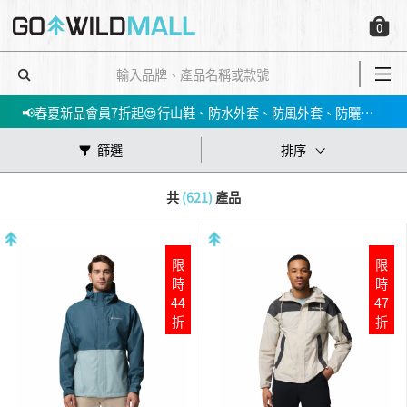
✅立即註冊，即享$200迎新折扣優惠!
0
【📣網店優惠】指定產品低至5件；買3件再85折 ‼️🛍➡️立即買
會員消費$100即賺$1GO DOLLAR ，下次購物當！錢！洗！
📢春夏新品會員7折起😍行山鞋、防水外套、防風外套、防曬上衣等！➡️立即買
篩選
排序
共
(621)
產品
限
限
時
時
44
47
折
折