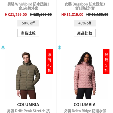
男裝 Whirlibird 防水透氣3
女裝 Bugaboo 防水透氣3
合1夾棉外套
合1抓絨外套
HK$1,299.00
HK$2,599.00
HK$1,319.00
HK$2,199.00
QUICK VIEW
QUICK VIEW
50% off
40% off
產品比較
產品比較
限
限
時
時
45
5
折
折
COLUMBIA
COLUMBIA
男裝 Drift Peak Stretch 抗
女裝 Delta Ridge 防潑水保