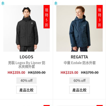
限
限
時
時
5
3
折
折
LOGOS
REGATTA
男裝 Logos By Lipner 防
中童 Ezdale 防水外套
水夾棉外套
HK$359.00
HK$599.00
HK$319.00
HK$799.00
QUICK VIEW
QUICK VIEW
40% off
60% off
產品比較
產品比較