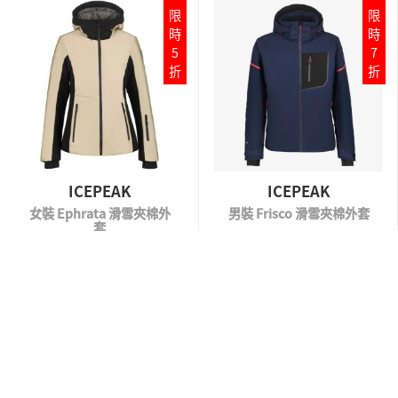
限
限
時
時
5
7
折
折
ICEPEAK
ICEPEAK
女裝 Ephrata 滑雪夾棉外
男裝 Frisco 滑雪夾棉外套
套
HK$959.00
HK$1,799.00
HK$1,519.00
HK$1,899.00
QUICK VIEW
QUICK VIEW
每次最多比較4款產品:
47% off
20% off
產品比較
產品比較
限
限