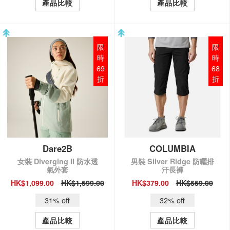
產品比較
產品比較
限
限
時
時
69
68
折
折
Dare2B
COLUMBIA
女裝 Diverging II 防水透
男裝 Silver Ridge 防曬排
氣外套
汗長褲
HK$1,099.00
HK$1,599.00
HK$379.00
HK$559.00
QUICK VIEW
QUICK VIEW
31% off
32% off
產品比較
產品比較