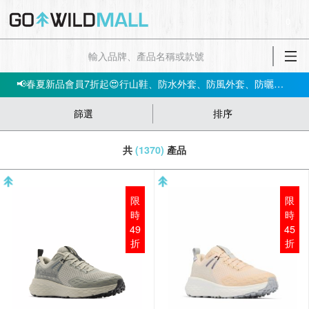
✅立即註冊，即享$200迎新折扣優惠!
0
【📣網店優惠】指定產品低至5件；買3件再85折 ‼️🛍➡️立即買
會員消費$100即賺$1GO DOLLAR ，下次購物當！錢！洗！
📢春夏新品會員7折起😍行山鞋、防水外套、防風外套、防曬上衣等！➡️立即買
篩選
排序
共
(1370)
產品
限
限
時
時
49
45
折
折