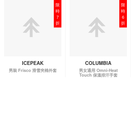
限
限
時
時
7
6
折
折
ICEPEAK
COLUMBIA
男裝 Frisco 滑雪夾棉外套
男女通用 Omni-Heat
Touch 保溫排汗手套
HK$1,329.00
HK$1,899.00
HK$179.00
HK$299.00
QUICK VIEW
QUICK VIEW
每次最多比較4款產品:
已售出 10+
30% off
40% off
產品比較
產品比較