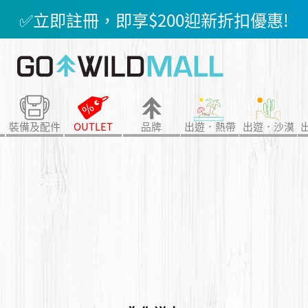
✅立即註冊，即享$200迎新折扣優惠!
100即賺 $1 GO DOLLAR ，下次購物
7折起😍行山鞋、防水外套、防風外套、防曬
裝備及配件
OUTLET
品牌
出遊．熱帶
出遊．沙漠