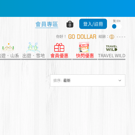
繁/EN
會員專區
當！錢！洗！
登入/註冊
0
- - - -
你好！
結餘：
上衣等！➡️立即買
出遊．山系
出遊．雪地
會員優惠
快閃優惠
TRAVEL WILD
排序:
最新