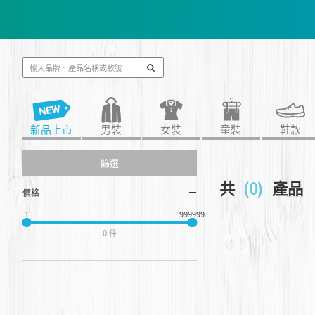
會員消費$
📢春夏新品會員
新品上市
男裝
女裝
童裝
鞋款
篩選
共
(0)
產品
價格
1
999999
0 件