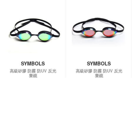
SYMBOLS
SYMBOLS
高級矽膠 防霧 防UV 反光
高級矽膠 防霧 防UV 反光
賽鏡
賽鏡
HK$139.00
HK$169.00
HK$139.00
HK$169.00
QUICK VIEW
QUICK VIEW
每次最多比較4款產品:
18% off
18% off
產品比較
產品比較