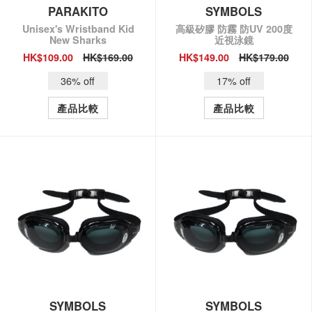
PARAKITO
SYMBOLS
Unisex's Wristband Kid
高級矽膠 防霧 防UV 200度
New Sharks
近視泳鏡
HK$109.00
HK$169.00
HK$149.00
HK$179.00
QUICK VIEW
QUICK VIEW
36% off
17% off
產品比較
產品比較
SYMBOLS
SYMBOLS