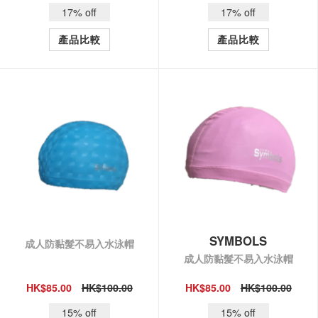
17% off
17% off
產品比較
產品比較
SYMBOLS
成人防黏髮不易入水泳帽
成人防黏髮不易入水泳帽
HK$85.00
HK$100.00
HK$85.00
HK$100.00
QUICK VIEW
QUICK VIEW
15% off
15% off