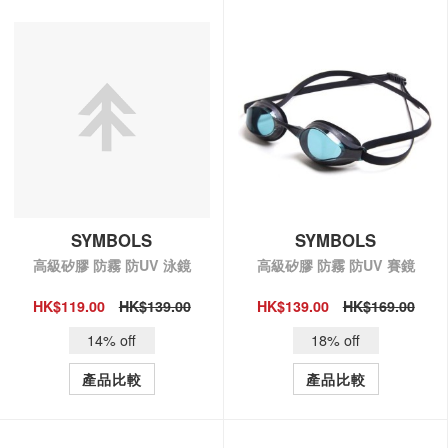
SYMBOLS
SYMBOLS
高級矽膠 防霧 防UV 泳鏡
高級矽膠 防霧 防UV 賽鏡
HK$119.00
HK$139.00
HK$139.00
HK$169.00
QUICK VIEW
QUICK VIEW
14% off
18% off
產品比較
產品比較