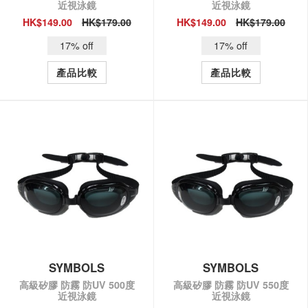
近視泳鏡
近視泳鏡
HK$149.00
HK$179.00
HK$149.00
HK$179.00
QUICK VIEW
QUICK VIEW
17% off
17% off
產品比較
產品比較
SYMBOLS
SYMBOLS
高級矽膠 防霧 防UV 500度
高級矽膠 防霧 防UV 550度
近視泳鏡
近視泳鏡